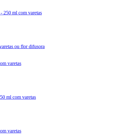
s - 250 ml com varetas
aretas ou flor difusora
com varetas
 250 ml com varetas
com varetas