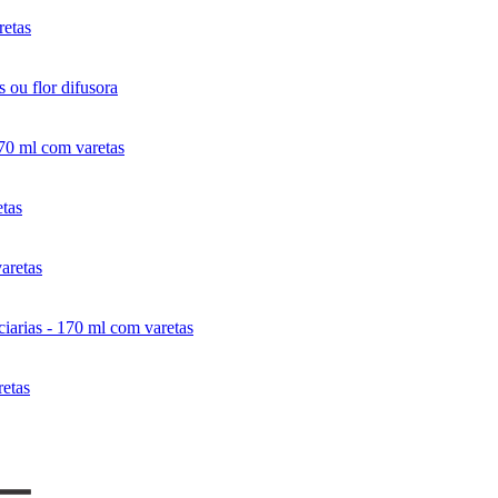
retas
 ou flor difusora
170 ml com varetas
tas
aretas
iarias - 170 ml com varetas
retas